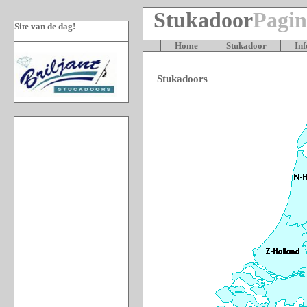
Stukadoor
Pagi
Site van de dag!
Home
Stukadoor
In
Stukadoors